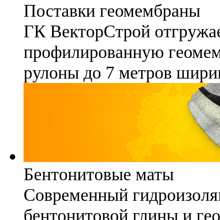
Поставки геомембраны
ГК ВекторСтрой отгружае
профилированную геомемб
рулоны до 7 метров шири
Бентонитовые маты
Современный гидроизоля
бентонитовой глины и гео