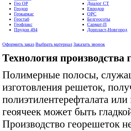
Гео ОР
Диалог СТ
Геодор
Евродор
Геокаркас
ОРС
Геостаб
Белгеосоты
Геофлакс
Сармат-П
Прудон 494
Дорпласт-Новгород
Оформить заказ
Выбрать материал
Заказать звонок
Технология производства 
Полимерные полосы, служа
изготовления решеток, полу
полиэтилентерефталата или 
геоячеек может быть гладко
Производство георешеток н