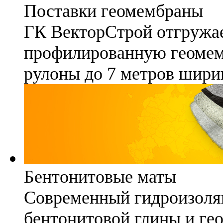
Поставки геомембраны
ГК ВекторСтрой отгружае
профилированную геомемб
рулоны до 7 метров шири
Бентонитовые маты
Современный гидроизоля
бентонитовой глины и гео