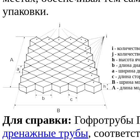
упаковки.
i
- количеств
j
- количеств
h
- высота я
b
- длина ди
a
- ширина д
с
- длина ст
B
- шрина мо
A
- длина мо
Для справки:
Гофротрубы 
дренажные трубы
, соответс