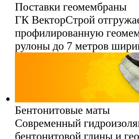
Поставки геомембраны
ГК ВекторСтрой отгружае
профилированную геомемб
рулоны до 7 метров шири
Бентонитовые маты
Современный гидроизоля
бентонитовой глины и гео