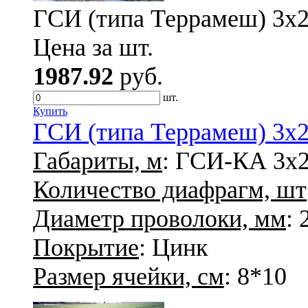
ГСИ (типа Террамеш) 3х2х
Цена за шт.
1987.92
руб.
шт.
Купить
ГСИ (типа Террамеш) 3х2х
Габариты, м
: ГСИ-КА 3х2
Количество диафрагм, шт
Диаметр проволоки, мм
: 
Покрытие
: Цинк
Размер ячейки, см
: 8*10