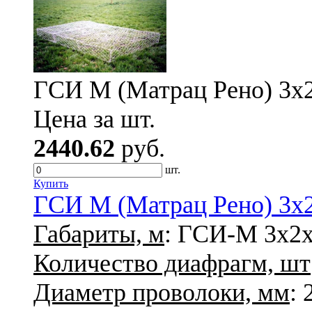
ГСИ М (Матрац Рено) 3х2х
Цена за шт.
2440.62
руб.
шт.
Купить
ГСИ М (Матрац Рено) 3х2х
Габариты, м
: ГСИ-М 3х2х
Количество диафрагм, шт
Диаметр проволоки, мм
: 